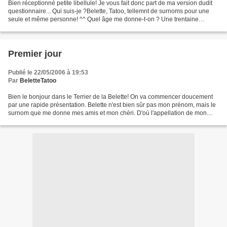
Bien réceptionné petite libellule! Je vous fait donc part de ma version dudit
questionnaire... Qui suis-je ?Belette, Tatoo, tellemnt de surnoms pour une
seule et même personne! ^^ Quel âge me donne-t-on ? Une trentaine
d'année... ce qui est vexant puisque...
Premier jour
Publié le 22/05/2006 à 19:53
Par
BeletteTatoo
Bien le bonjour dans le Terrier de la Belette! On va commencer doucement
par une rapide présentation. Belette n'est bien sûr pas mon prénom, mais le
surnom que me donne mes amis et mon chéri. D'où l'appellation de mon
chez moi par le terme "Terrier"!...