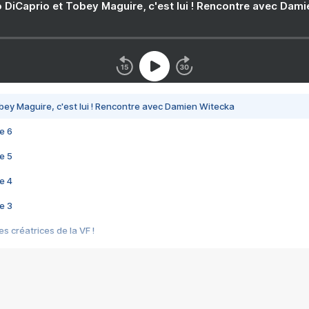
 DiCaprio et Tobey Maguire, c'est lui ! Rencontre avec Dam
bey Maguire, c'est lui ! Rencontre avec Damien Witecka
e 6
e 5
e 4
e 3
s créatrices de la VF !
e 2
e 1
e Mektoub My Love arrive enfin ! Rencontre avec Shaïn Boumedine et Sal