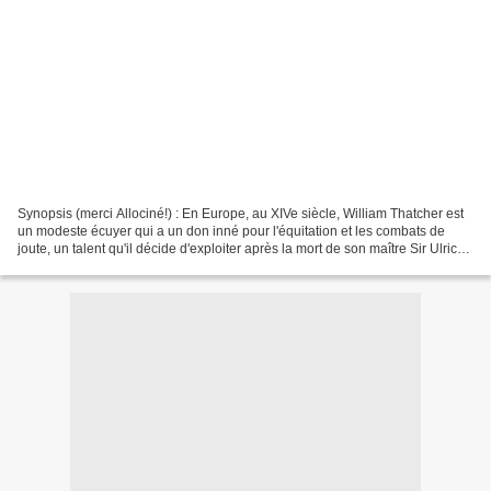
Synopsis (merci Allociné!) : En Europe, au XIVe siècle, William Thatcher est
un modeste écuyer qui a un don inné pour l'équitation et les combats de
joute, un talent qu'il décide d'exploiter après la mort de son maître Sir Ulrich
von Lichtenstein. Mais...